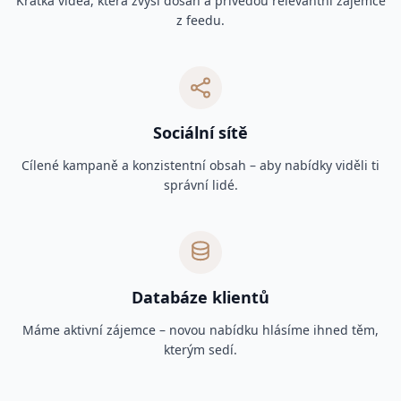
Krátká videa, která zvýší dosah a přivedou relevantní zájemce
z feedu.
Sociální sítě
Cílené kampaně a konzistentní obsah – aby nabídky viděli ti
správní lidé.
Databáze klientů
Máme aktivní zájemce – novou nabídku hlásíme ihned těm,
kterým sedí.